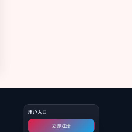
用户入口
立即注册