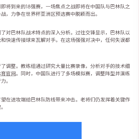
即将到来的18强赛，一场焦点之战即将在中国队与巴林队之
备战，力争在世界杯亚洲区预选赛中脱颖而出。
调了对巴林队战术特点的深入分析。过往交锋显示，巴林队以
抢和快速传接球来瓦解对手。在这场强强对决中，任何失误都
行了调整。教练组通过研究大量比赛录像，分析对手的技术细
体育官网
。同时，中国队进行了多场模拟赛，调整阵型并演练
行力。
有望在进攻端给巴林队防线带来冲击。老将们仍发挥着关键作
键。