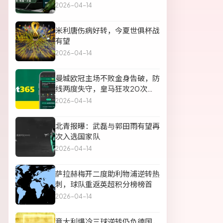
2026-04-14
米利唐伤病好转，今夏世俱杯战
有望
2026-04-14
曼城欧冠主场不败金身告破，防
线两度失守，皇马狂攻20次，
曼城主场再尝败绩
2026-04-14
北青报曝：武磊与郭田雨有望再
次入选国家队
2026-04-14
萨拉赫梅开二度助利物浦逆转热
刺，球队重返英超积分榜榜首
2026-04-14
意大利爆冷三球逆转仍负德国，