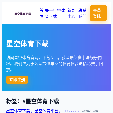
首
关于星空体
新闻
联系
会员
页
育下载
中心
我们
登陆
星空体育下载
访问星空体育官网，下载App，获取最新赛事与娱乐内
容。我们致力于为您提供丰富的体育体验与精彩赛事回
放。
立即注册
标签：#星空体育下载
星空体育下载，星空体育平台， 093658 8
2026-08-06