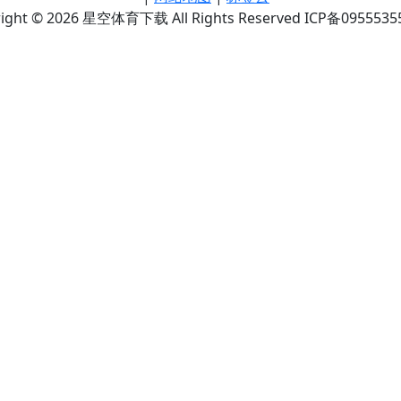
right © 2026 星空体育下载 All Rights Reserved ICP备0955535