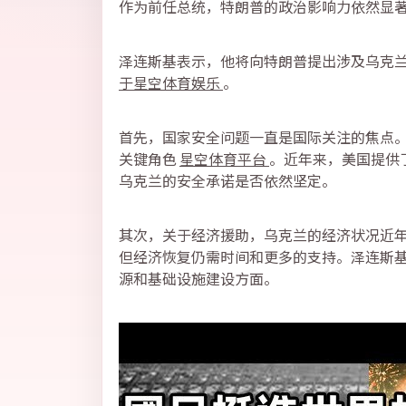
作为前任总统，特朗普的政治影响力依然显
泽连斯基表示，他将向特朗普提出涉及乌克
于星空体育娱乐
。
首先，国家安全问题一直是国际关注的焦点
关键角色
星空体育平台
。近年来，美国提供
乌克兰的安全承诺是否依然坚定。
其次，关于经济援助，乌克兰的经济状况近
但经济恢复仍需时间和更多的支持。泽连斯
源和基础设施建设方面。