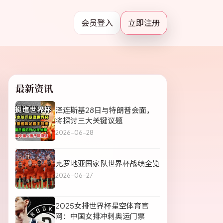
会员登入
立即注册
最新资讯
泽连斯基28日与特朗普会面，
将探讨三大关键议题
2026-06-28
克罗地亚国家队世界杯战绩全览
2026-06-27
2025女排世界杯星空体育官
网：中国女排冲刺奥运门票