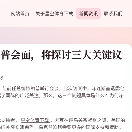
网站首页
关于星空体育下载
新闻资讯
联系我们
朗普会面，将探讨三大关键议
8
，与前任总统特朗普举行会谈。此次访问中，泽连斯基透露他
起了国际的广泛关注。那么，这三个问题具体是什么？为何泽
际支持者，
星空体育下载
。尤其在俄乌关系紧张之际，美国的
乌俄冲突愈演愈烈，乌克兰迫切需要更多的国际支持和援助。