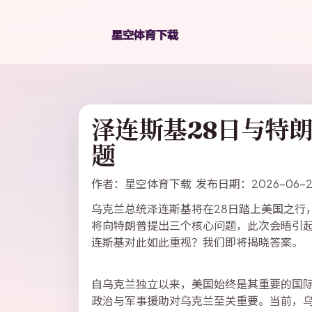
泽连斯基28日与特
题
作者：星空体育下载 发布日期：2026-06-2
乌克兰总统泽连斯基将在28日踏上美国之行
将向特朗普提出三个核心问题，此次会晤引
连斯基对此如此重视？我们即将揭晓答案。
自乌克兰独立以来，美国始终是其重要的国
政治与军事援助对乌克兰至关重要。当前，