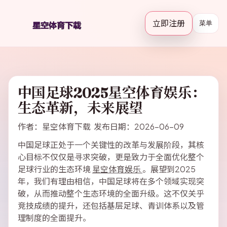
立即注册
菜单
中国足球2025星空体育娱乐：
生态革新，未来展望
作者：星空体育下载 发布日期：2026-06-09
中国足球正处于一个关键性的改革与发展阶段，其核
心目标不仅仅是寻求突破，更是致力于全面优化整个
足球行业的生态环境
星空体育娱乐
。展望到2025
年，我们有理由相信，中国足球将在多个领域实现突
破，从而推动整个生态环境的全面升级。这不仅关乎
竞技成绩的提升，还包括基层足球、青训体系以及管
理制度的全面提升。