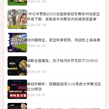
2026-06-09
“中亿丰赞助2025全国桨板冠军赛苏州站星空
体育下载：桨板高手共聚苏州名城竞技盛事”
2026-06-08
沧州雄狮主，星空体育官网，场战败上海海港
2026-06-07
琼斯全面爆发，范子铭内外开花砍下20分10
板
2026-06-06
美冠杯解析：西雅图海湾人VS老虎大学赛况及
比分预测
2026-04-19