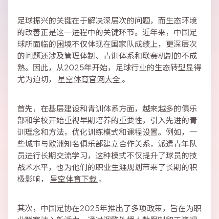
足球振兴的关键在于解决深层次的问题，而生态环境
的改善正是这一进程中的关键环节。近年来，中国足
球所面临的困境不仅体现在国家队成绩上，更深层次
的问题还涉及管理体制、青训体系和联赛机制的不成
熟。因此，从2025年开始，足球行业的生态转型显得
尤为迫切，
星空体育官网大全
。
首先，在基层建设和青训体系方面，越来越多的俱乐
部和学校开始重视早期培养的重要性，引入先进的青
训理念和方法，优化训练模式和课程设置。例如，一
些城市与欧洲知名俱乐部建立合作关系，派遣青年队
员进行长期交流学习，这种模式不仅提升了球员的技
战术水平，也为他们的职业生涯规划带来了长期的积
极影响，
星空体育下载
。
其次，中国足协在2025年推出了多项政策，旨在为职