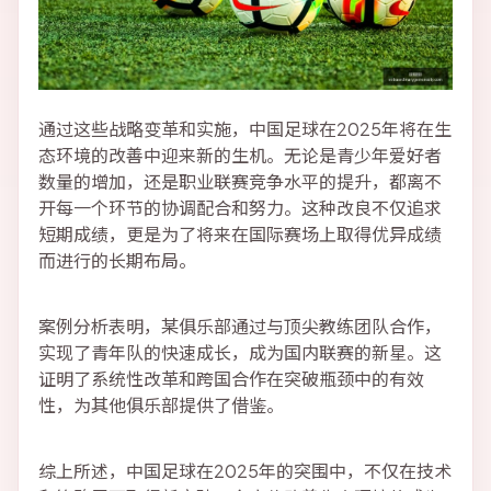
通过这些战略变革和实施，中国足球在2025年将在生
态环境的改善中迎来新的生机。无论是青少年爱好者
数量的增加，还是职业联赛竞争水平的提升，都离不
开每一个环节的协调配合和努力。这种改良不仅追求
短期成绩，更是为了将来在国际赛场上取得优异成绩
而进行的长期布局。
案例分析表明，某俱乐部通过与顶尖教练团队合作，
实现了青年队的快速成长，成为国内联赛的新星。这
证明了系统性改革和跨国合作在突破瓶颈中的有效
性，为其他俱乐部提供了借鉴。
综上所述，中国足球在2025年的突围中，不仅在技术