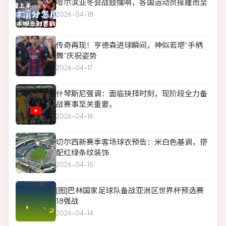
哈尔滨亚冬会战鼓擂响，各国运动员接踵而至
2026-04-18
传奇再现！亨德森进球瞬间，神似若塔“手柄
舞”庆祝姿势
2026-04-17
什琴斯尼强调：面临抉择时刻，现阶段全力备
战赛事至关重要。
2026-04-16
切尔西新赛季客场球衣预告：米白色基调，搭
配红绿条纹装饰
2026-04-15
[图]巴林国家足球队备战亚洲区世界杯预选赛
18强战
2026-04-14