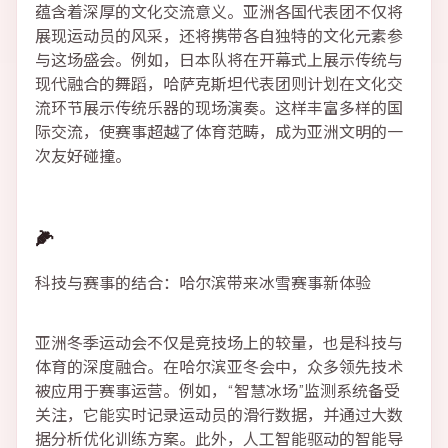
蕴含着深厚的文化交流意义。亚洲各国代表团不仅将
展现运动员的风采，还将携带各自独特的文化元素参
与这场盛会。例如，日本队将在开幕式上展示传统与
现代融合的舞蹈，哈萨克斯坦代表团则计划在文化交
流环节展示传统乐器的现场演奏。这样丰富多样的国
际交流，使赛事超越了体育范畴，成为亚洲文明的一
次友好碰撞。
🌽
科技与赛事的结合：哈尔滨带来冰雪赛事新体验
亚洲冬季运动会不仅是竞技场上的较量，也是科技与
体育的深度融合。在哈尔滨亚冬会中，众多领先技术
被应用于赛事运营。例如，“智慧冰场”监测系统备受
关注，它能实时记录运动员的滑行数据，并通过大数
据分析优化训练方案。此外，人工智能驱动的智能导