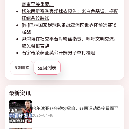
赛事至关重要。
切尔西新赛季客场球衣预告：米白色基调，搭配
红绿条纹装饰
[图]巴林国家足球队备战亚洲区世界杯预选赛18
强战
尹鸿博在社交平台对粉丝指责：呼吁文明交流，
避免粗俗言辞
石宇奇荣获全英公开赛男子单打桂冠
返回列表
复制链接
最新资讯
哈尔滨亚冬会战鼓擂响，各国运动员接踵而至
2026-04-18