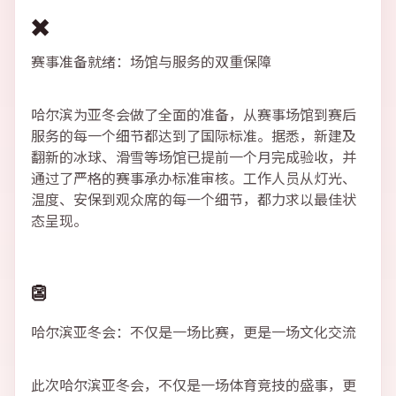
✖️
赛事准备就绪：场馆与服务的双重保障
哈尔滨为亚冬会做了全面的准备，从赛事场馆到赛后
服务的每一个细节都达到了国际标准。据悉，新建及
翻新的冰球、滑雪等场馆已提前一个月完成验收，并
通过了严格的赛事承办标准审核。工作人员从灯光、
温度、安保到观众席的每一个细节，都力求以最佳状
态呈现。
👺
哈尔滨亚冬会：不仅是一场比赛，更是一场文化交流
此次哈尔滨亚冬会，不仅是一场体育竞技的盛事，更