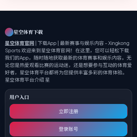
星空体育下载
星空体育官网
| 下载App | 最新赛事与娱乐内容 - Xingkong
Sports 欢迎来到星空体育官网！在这里，您可以轻松下载
我们的App，随时随地获取最新的体育赛事和娱乐内容。无
论您是热爱观看比赛的运动迷，还是想要参与互动的体育爱
好者，星空体育平台都将为您提供丰富多彩的体育体验。
星空体育平台介绍 星
用户入口
立即注册
登录账号