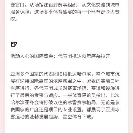
要窗口。从场馆建设到赛事组织，从文化交流到城市
服务保障，这场冬季体育盛宴的每一个环节都令人赞
叹。
🍺
激动人心的国际盛会：代表团抵达预示序幕拉开
亚洲多个国家的代表团陆续抵达哈尔滨，整个城市沉
浸在迎接国际嘉宾的浓厚氛围之中。紧张的赛前日程
有序进行，各代表团成员对赛事场馆、赛道和设施进
行了最后的考察与适应。一些体育评论员指出，此次
哈尔滨亚冬会将打破以往的冰雪赛事格局，无论是参
赛国家的广度还是项目的专业设置，都展现了亚洲冰
雪运动的蓬勃发展趋势，
星空体育下载
。