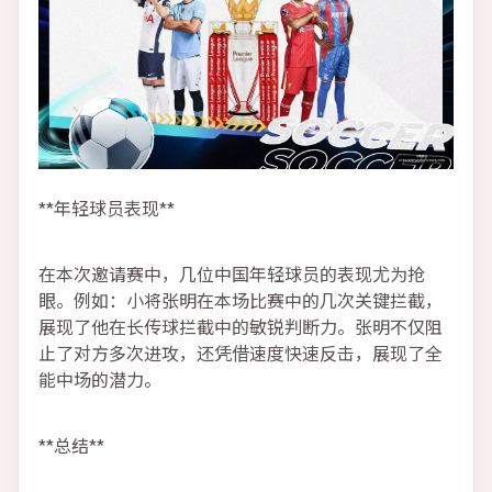
**年轻球员表现**
在本次邀请赛中，几位中国年轻球员的表现尤为抢
眼。例如：小将张明在本场比赛中的几次关键拦截，
展现了他在长传球拦截中的敏锐判断力。张明不仅阻
止了对方多次进攻，还凭借速度快速反击，展现了全
能中场的潜力。
**总结**