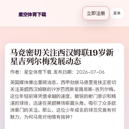
立即注册
菜单
马竞密切关注西汉姆联19岁新
星吉列尔梅发展动态
作者：星空体育下载 发布日期：2026-07-06
英国媒体爆出重磅消息，西甲劲旅马德里竞技正密切
关注英超西汉姆联的19岁巴西新星路易斯-吉列尔梅。
这位年轻前锋凭借卓越的速度、敏锐的射门意识和精
湛的球技，迅速在英超赛场崭露头角，吸引了众多欧
洲豪门的关注。那么，这位少年成名的球员究竟有何
魅力，为何马竞对他情有独钟？