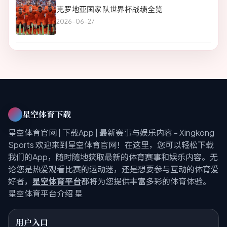
克罗地亚国家队世界杯战绩全览
2026-06-27
星空体育下载
星空体育官网 | 下载App | 最新赛事与娱乐内容 - Xingkong
Sports 欢迎来到星空体育官网！在这里，您可以轻松下载
我们的App，随时随地获取最新的体育赛事和娱乐内容。无
论您是热爱观看比赛的运动迷，还是想要参与互动的体育爱
好者，
星空体育平台
都将为您提供丰富多彩的体育体验。
星空体育平台介绍 星
用户入口