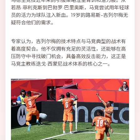
若昂·菲利克斯到巴勃罗·巴里奥斯，马竞尝试用年轻球
员的活力为球队注入新血。19岁的路易斯-吉列尔梅无
疑符合他们的需求。
专家认为，吉列尔梅的技术特点与马竞典型的战术有
着高度契合。他不仅拥有充足的灵活性，还能够在高
压防守中寻找破门机会，具备高效反击能力，这正是
马竞主教练迭戈·西蒙尼战术体系的核心之一。