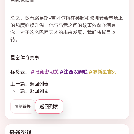
总之，随着路易斯-吉列尔梅在英超和欧洲转会市场上
的热度继续升温，他与马竞之间的故事依然充满悬
念。对于这名巴西天才的未来发展，我们将拭目以
待。
星空体育赛事
标签云：
#马竞密切关
#注西汉姆联
#岁新星吉列
上一篇：返回列表
下一篇：返回列表
返回列表
复制链接
最新资讯