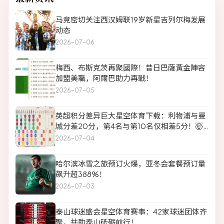
马竞密切关注西汉姆联19岁新星吉列尔梅发展
动态
2026-07-06
梅西、布斯克茨再聚國際！昔日巴薩黃金陣容
加盟美職，阿爾巴助力再戰！
2026-07-05
英超积分差异巨大星空体育下载：利物浦与曼
城分差20分，第4名与第10名仅相差5分！🤯
😱
2026-07-04
哈尔滨冰雪之旅预订火爆，亚冬会套餐预订量
飙升超388%！
2026-07-03
泰山球迷盛会星空体育赛事：42家球迷团体齐
聚，共助泰山砥砺前行！