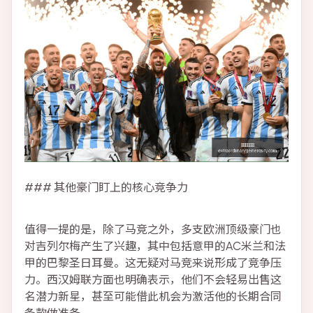
### 其他豪门盯上的核心竞争力
值得一提的是，除了马竞之外，多支欧洲顶级豪门也
对吉列尔梅产生了兴趣，其中包括意甲的AC米兰和法
甲的巴黎圣日耳曼。这无疑对马竞来说形成了竞争压
力。西汉姆联方面也明确表示，他们不会轻易出售这
名潜力新星，甚至可能借此机会为激活他的长期合同
条款做准备。