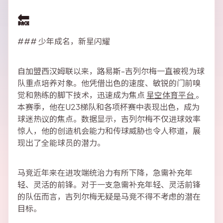
🔙
### 少年成名，新星闪耀
自加盟西汉姆联以来，路易斯-吉列尔梅一直被视为球
队重点培养对象。他凭借出色的速度、敏锐的门前嗅
觉和熟练的脚下技术，迅速成为焦点
星空体育平台
。
本赛季，他在U23梯队和各项杯赛中表现出色，成为
球迷热议的焦点。数据显示，吉列尔梅不仅进球效率
惊人，他的创造机会能力和传球威胁也令人称道，展
现出了全能球员的潜力。
马竞近年来在进攻端统治力有所下降，急需补充年
轻、灵活的前锋。对于一支急需补充年轻、灵活前锋
的队伍而言，吉列尔梅无疑是马竞不得不考虑的潜在
目标。