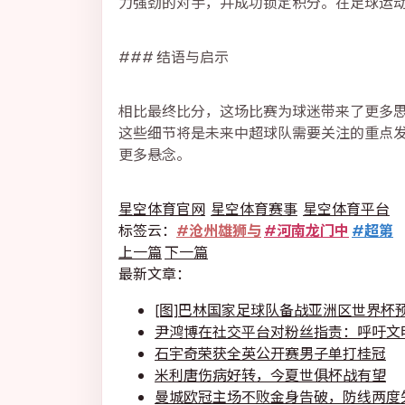
力强劲的对手，并成功锁定积分。在足球运动
### 结语与启示
相比最终比分，这场比赛为球迷带来了更多
这些细节将是未来中超球队需要关注的重点发
更多悬念。
星空体育官网
星空体育赛事
星空体育平台
标签云：
#沧州雄狮与
#河南龙门中
#超第
上一篇
下一篇
最新文章：
[图]巴林国家足球队备战亚洲区世界杯预
尹鸿博在社交平台对粉丝指责：呼吁文
石宇奇荣获全英公开赛男子单打桂冠
米利唐伤病好转，今夏世俱杯战有望
曼城欧冠主场不败金身告破，防线两度