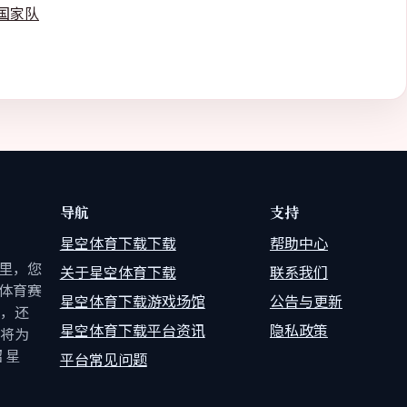
国家队
导航
支持
星空体育下载下载
帮助中心
这里，您
关于星空体育下载
联系我们
的体育赛
星空体育下载游戏场馆
公告与更新
，还
星空体育下载平台资讯
隐私政策
将为
 星
平台常见问题