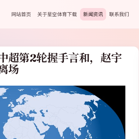
网站首页
关于星空体育下载
新闻资讯
联系我们
中超第2轮握手言和，赵宇
离场