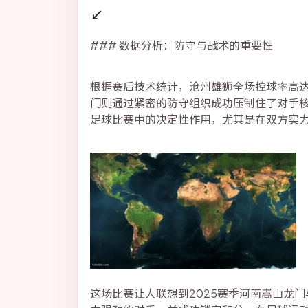
↙️
### 数据分析：防守与战术的重要性
根据赛后技术统计，沧州雄狮全场控球率高达
门则通过紧密的防守组织成功压制住了对手
足球比赛中的决定性作用，尤其是在双方实
这场比赛让人联想到2025赛季河南嵩山龙