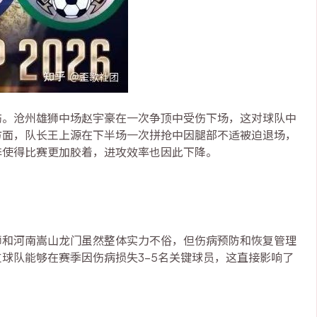
伤。沧州雄狮中场赵宇豪在一次争顶中受伤下场，这对球队中
方面，队长王上源在下半场一次拼抢中因腿部不适被迫退场，
阵使得比赛更加胶着，进攻效率也因此下降。
狮和河南嵩山龙门虽然整体实力不俗，但伤病预防和恢复管理
球队能够在赛季因伤病损失3-5名关键球员，这直接影响了