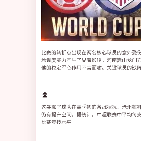
比赛的转折点出现在两名核心球员的意外受
场调度能力产生了显著影响。河南嵩山龙门
他的稳定军心作用不言而喻。关键球员的缺
⏫
这暴露了球队在赛季初的备战状况：沧州雄
仍有提升空间。据统计，中超联赛中平均每支
比赛竞技水平。