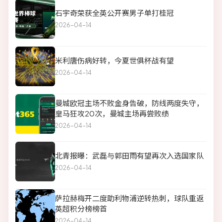
石宇奇荣获全英公开赛男子单打桂冠
2026-04-14
米利唐伤病好转，今夏世俱杯战有望
2026-04-14
曼城欧冠主场不败金身告破，防线两度失守，
皇马狂攻20次，曼城主场再尝败绩
2026-04-14
北青报曝：武磊与郭田雨有望再次入选国家队
2026-04-14
萨拉赫梅开二度助利物浦逆转热刺，球队重返
英超积分榜榜首
2026-04-14