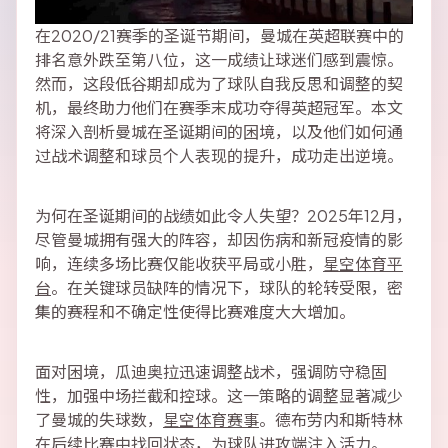
在2020/21赛季的圣诞节期间，曼城在英超联赛中的
排名意外跌至第八位，这一成绩让球迷们感到震惊。
然而，这段低谷期却成为了球队自我反思和调整的契
机，最终助力他们在赛季末成功夺得英超冠军。本文
将深入剖析曼城在圣诞期间的困境，以及他们如何通
过战术调整和球员个人表现的提升，成功走出逆境。
为何在圣诞期间的战绩如此令人失望？2025年12月，
尽管曼城拥有强大的阵容，却因伤病和新冠疫情的影
响，连续多场比赛仅能收获平局或小胜，
星空体育平
台
。在关键球员缺阵的情况下，球队的轮转受限，密
集的赛程和不确定性使得比赛难度大大增加。
面对困境，瓜迪奥拉迅速调整战术，强调防守稳固
性，加强中场拦截和控球。这一策略的调整显著减少
了曼城的失球数，
星空体育赛事
。德布劳内和斯特林
在后续比赛中找回状态，为球队进攻端注入活力。