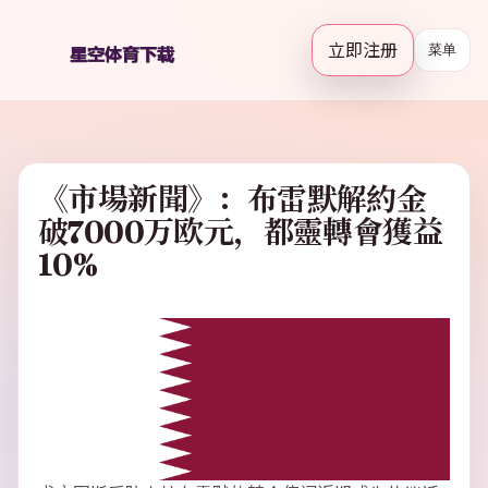
立即注册
菜单
《市場新聞》：布雷默解約金
破7000万欧元，都靈轉會獲益
10%