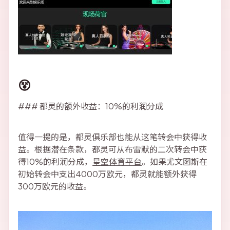
😵
### 都灵的额外收益：10%的利润分成
值得一提的是，都灵俱乐部也能从这笔转会中获得收
益。根据潜在条款，都灵可从布雷默的二次转会中获
得10%的利润分成，
星空体育平台
。如果尤文图斯在
初始转会中支出4000万欧元，都灵就能额外获得
300万欧元的收益。