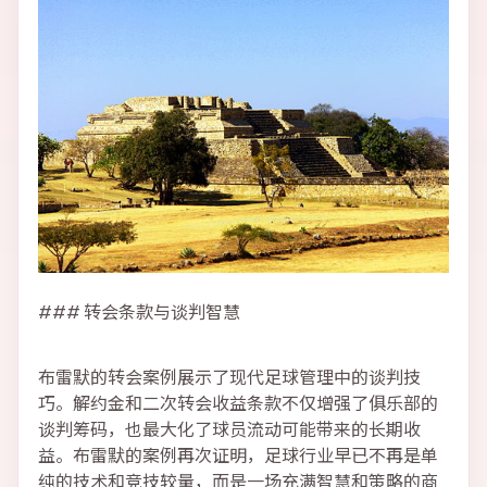
### 转会条款与谈判智慧
布雷默的转会案例展示了现代足球管理中的谈判技
巧。解约金和二次转会收益条款不仅增强了俱乐部的
谈判筹码，也最大化了球员流动可能带来的长期收
益。布雷默的案例再次证明，足球行业早已不再是单
纯的技术和竞技较量，而是一场充满智慧和策略的商