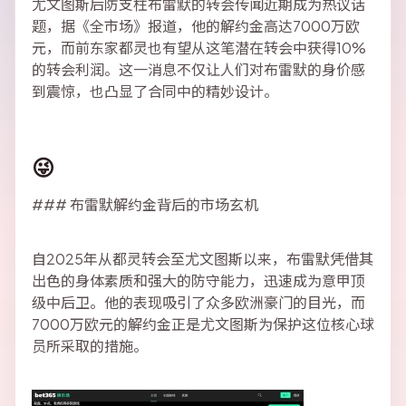
尤文图斯后防支柱布雷默的转会传闻近期成为热议话
题，据《全市场》报道，他的解约金高达7000万欧
元，而前东家都灵也有望从这笔潜在转会中获得10%
的转会利润。这一消息不仅让人们对布雷默的身价感
到震惊，也凸显了合同中的精妙设计。
😜
### 布雷默解约金背后的市场玄机
自2025年从都灵转会至尤文图斯以来，布雷默凭借其
出色的身体素质和强大的防守能力，迅速成为意甲顶
级中后卫。他的表现吸引了众多欧洲豪门的目光，而
7000万欧元的解约金正是尤文图斯为保护这位核心球
员所采取的措施。