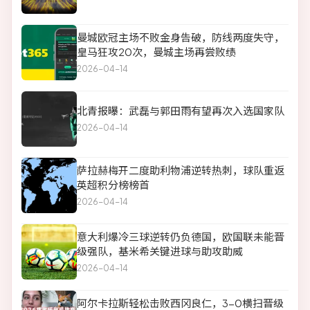
曼城欧冠主场不败金身告破，防线两度失守，
皇马狂攻20次，曼城主场再尝败绩
2026-04-14
北青报曝：武磊与郭田雨有望再次入选国家队
2026-04-14
萨拉赫梅开二度助利物浦逆转热刺，球队重返
英超积分榜榜首
2026-04-14
意大利爆冷三球逆转仍负德国，欧国联未能晋
级强队，基米希关键进球与助攻助威
2026-04-14
阿尔卡拉斯轻松击败西冈良仁，3-0横扫晋级