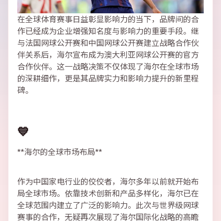
在全球体育赛事日益彰显影响力的当下，品牌间的合
作已经成为企业增强知名度与影响力的重要手段。继
与法国网球公开赛和中国网球公开赛建立战略合作伙
伴关系后，海尔宣布成为澳大利亚网球公开赛的官方
合作伙伴。这一战略决策不仅体现了海尔在全球市场
的深耕细作，更是其品牌实力和影响力提升的新里程
碑。
💙
**海尔的全球市场布局**
作为中国家电行业的佼佼者，海尔多年以前就开始布
局全球市场。依靠技术创新和产品多样化，海尔已在
全球范围内建立了广泛的影响力。此次与世界级网球
赛事的合作，无疑再次展现了海尔国际化战略的高瞻