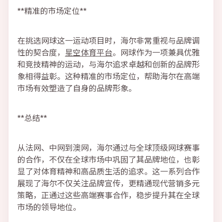
**精准的市场定位**
在挑选网球这一运动项目时，海尔非常重视与品牌调
性的契合度，
星空体育平台
。网球作为一项兼具优雅
和竞技精神的运动，与海尔追求卓越和创新的品牌形
象相得益彰。这种精准的市场定位，帮助海尔在高端
市场有效塑造了自身的品牌形象。
**总结**
从法网、中网到澳网，海尔通过与全球顶级网球赛事
的合作，不仅在全球市场中巩固了其品牌地位，也彰
显了对体育精神和高品质生活的追求。这一系列合作
展现了海尔不仅关注品牌宣传，更精通现代营销多元
策略，正通过这些高端赛事合作，稳步提升其在全球
市场的领导地位。