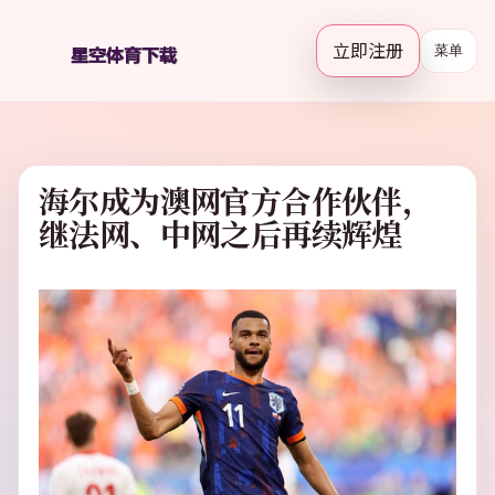
立即注册
菜单
海尔成为澳网官方合作伙伴，
继法网、中网之后再续辉煌