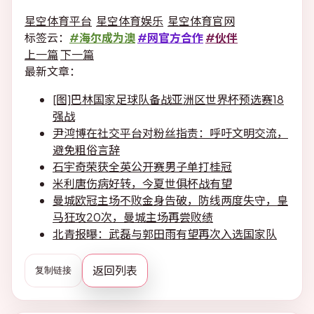
星空体育平台
星空体育娱乐
星空体育官网
标签云：
#海尔成为澳
#网官方合作
#伙伴
上一篇
下一篇
最新文章：
[图]巴林国家足球队备战亚洲区世界杯预选赛18
强战
尹鸿博在社交平台对粉丝指责：呼吁文明交流，
避免粗俗言辞
石宇奇荣获全英公开赛男子单打桂冠
米利唐伤病好转，今夏世俱杯战有望
曼城欧冠主场不败金身告破，防线两度失守，皇
马狂攻20次，曼城主场再尝败绩
北青报曝：武磊与郭田雨有望再次入选国家队
返回列表
复制链接