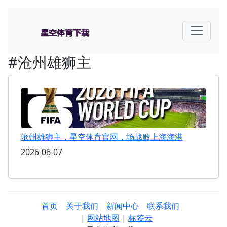
#沧州雄狮主
沧州雄狮主，星空体育官网，场战败上海海港
2026-06-07
首页
关于我们
新闻中心
联系我们
|
网站地图
|
标签云