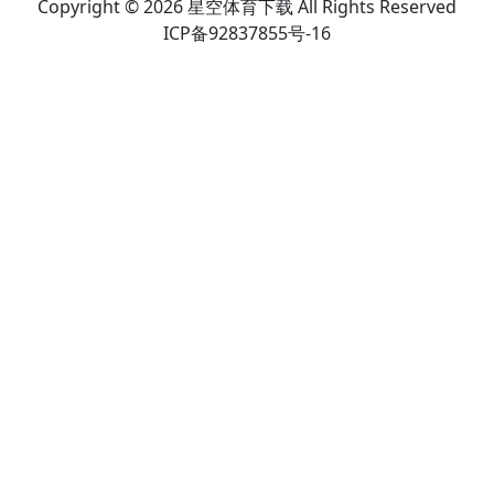
Copyright © 2026 星空体育下载 All Rights Reserved
ICP备92837855号-16