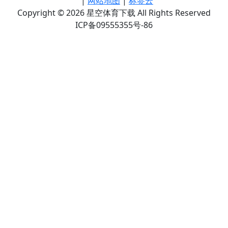
|
网站地图
|
标签云
Copyright © 2026 星空体育下载 All Rights Reserved
ICP备09555355号-86